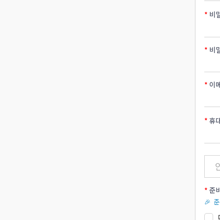
비
비
이
휴
준비
🎉 