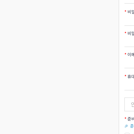
비
비
이
휴
준비
🎉 