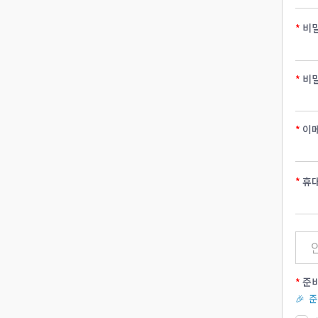
비
비
이
휴
준비
🎉 