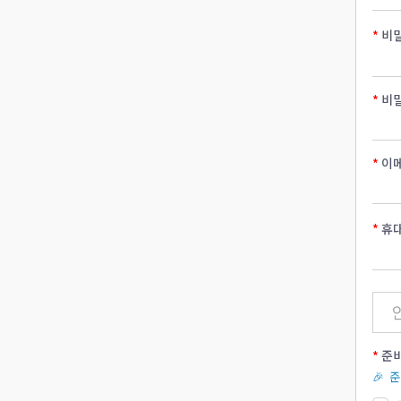
비
비
이
휴
준비
🎉 