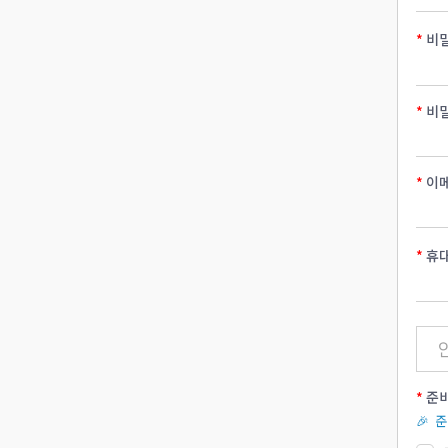
비
비
이
휴
준비
🎉 