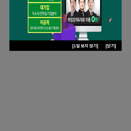
[1일 보지 않기]
[닫기]