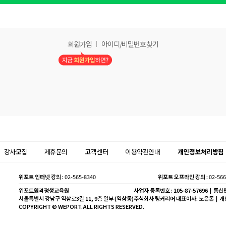
회원가입
아이디/비밀번호 찾기
강사모집
제휴문의
고객센터
이용약관안내
개인정보처리방침
위포트 인터넷 강의 :
02-565-8340
위포트 오프라인 강의 :
02-566
위포트원격평생교육원
사업자 등록번호 : 105-87-57696 | 통신판
서울특별시 강남구 역삼로3길 11, 9층 일부 (역삼동)
주식회사 링커리어 대표이사: 노은돈 | 
COPYRIGHT © WEPORT.ALL RIGHTS RESERVED.